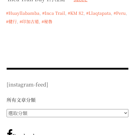
expan
expan
expan
child
child
child
menu
menu
menu
Huayllabamba
,
Inca Trail
,
KM 82
,
Llaqtapata
,
Peru
,
expan
expan
child
child
menu
menu
健行
,
印加古道
,
秘魯
expan
expan
child
child
menu
menu
expan
expan
child
child
menu
menu
expan
child
menu
[instagram-feed]
所有文章分類
所
有
文