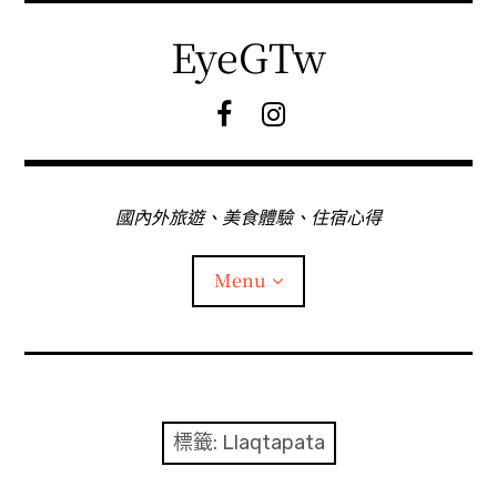
Skip
to
EyeGTw
content
F
I
B
G
粉
絲
專
國內外旅遊、美食體驗、住宿心得
頁
Menu
首頁
關於EyeGtw
標籤:
Llaqtapata
expan
日本旅遊
child