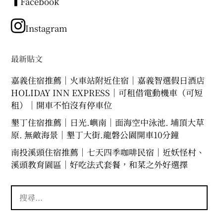
章
Facebook
分
類
Instagram
最新貼文
嘉義住宿推薦｜火車站附近住宿｜嘉義智選假日酒店
HOLIDAY INN EXPRESS｜可租借電動機車（可短
租）｜開車不怕沒有停車位
墾丁住宿推薦｜日光.嶼南｜面海空中泳池. 埔頂大草
原. 無敵海景｜墾丁大街.龍磐公園開車10分鐘
南投溪頭住宿推薦｜七天四季咖啡民宿｜近妖怪村、
溪頭教育園區｜好吃法式套餐，和菜之外好選擇
搜
尋
關