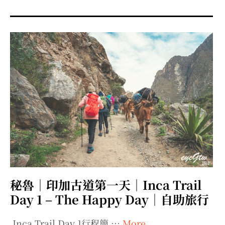
menu
expan
expan
秘魯旅遊
child
child
menu
menu
expan
expan
expan
法國旅遊
child
child
child
menu
menu
menu
expan
expan
expan
expan
國內旅遊
child
child
child
child
menu
menu
menu
menu
expan
expan
expan
expan
店家邀約
child
child
child
child
menu
menu
menu
menu
expan
expan
expan
聯絡我
expan
child
child
child
child
menu
menu
menu
menu
expan
expan
child
child
menu
menu
expan
expan
expan
child
child
child
menu
menu
menu
秘魯｜印加古道第一天｜Inca Trail
expan
expan
expan
child
child
child
menu
menu
menu
Day 1 – The Happy Day｜自助旅行
expan
expan
child
child
menu
menu
Inca Trail Day 1行程簡 …
More