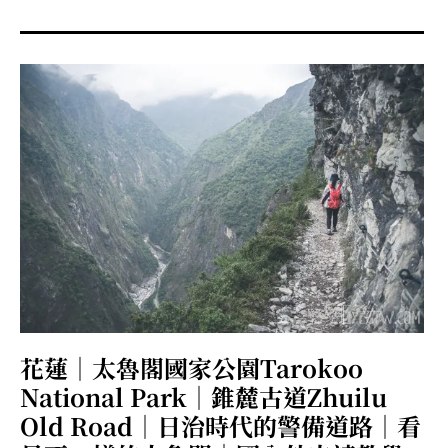
menu
expan
expan
秘魯旅遊
child
child
menu
menu
expan
expan
expan
法國旅遊
child
child
child
menu
menu
menu
expan
expan
expan
expan
國內旅遊
child
child
child
child
menu
menu
menu
menu
expan
expan
expan
expan
店家邀約
child
child
child
child
menu
menu
menu
menu
expan
expan
expan
聯絡我
expan
child
child
child
child
menu
menu
menu
menu
expan
expan
child
child
menu
menu
expan
expan
expan
child
child
child
menu
menu
menu
花蓮｜太魯閣國家公園Tarokoo
expan
expan
expan
child
child
child
menu
menu
menu
National Park｜錐麓古道Zhuilu
expan
expan
child
Old Road｜日治時代的警備道路｜看
child
menu
menu