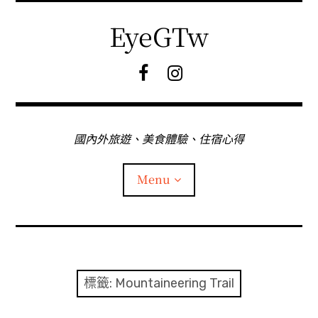
Skip
to
EyeGTw
content
F
I
B
G
粉
絲
專
國內外旅遊、美食體驗、住宿心得
頁
Menu
首頁
關於EyeGtw
標籤:
Mountaineering Trail
expan
日本旅遊
child