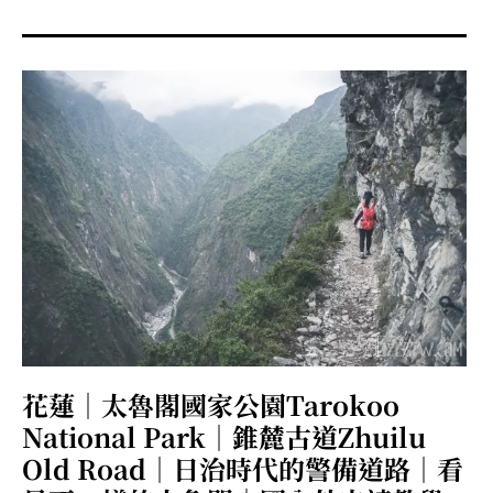
menu
expan
expan
秘魯旅遊
child
child
menu
menu
expan
expan
expan
法國旅遊
child
child
child
menu
menu
menu
expan
expan
expan
expan
國內旅遊
child
child
child
child
menu
menu
menu
menu
expan
expan
expan
expan
店家邀約
child
child
child
child
menu
menu
menu
menu
expan
expan
expan
聯絡我
expan
child
child
child
child
menu
menu
menu
menu
expan
expan
child
child
menu
menu
expan
expan
expan
child
child
child
menu
menu
menu
花蓮｜太魯閣國家公園Tarokoo
expan
expan
expan
child
child
child
menu
menu
menu
National Park｜錐麓古道Zhuilu
expan
expan
child
Old Road｜日治時代的警備道路｜看
child
menu
menu