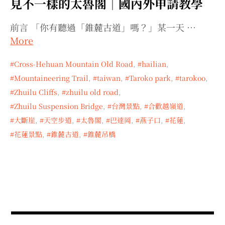
見不一樣的太魯閣｜國內外申請教學
expan
expan
expan
child
child
child
menu
menu
menu
前言 「你有聽過「錐麓古道」嗎？」某一天 …
expan
expan
child
child
menu
menu
More
expan
expan
child
child
menu
menu
Cross-Hehuan Mountain Old Road
,
hailian
,
expan
expan
Mountaineering Trail
,
taiwan
,
Taroko park
,
tarokoo
,
child
child
menu
menu
Zhuilu Cliffs
,
zhuilu old road
,
expan
child
menu
Zhuilu Suspension Bridge
,
台灣景點
,
合歡越嶺道
,
大斷崖
,
天空步道
,
太魯閣
,
巴達岡
,
燕子口
,
花蓮
,
花蓮景點
,
錐麓古道
,
錐麓吊橋