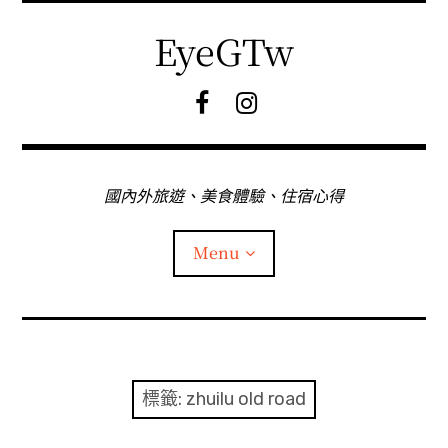
Skip
to
EyeGTw
content
F
I
B
G
粉
絲
專
國內外旅遊、美食體驗、住宿心得
頁
Menu
首頁
關於EyeGtw
標籤:
zhuilu old road
expan
日本旅遊
child