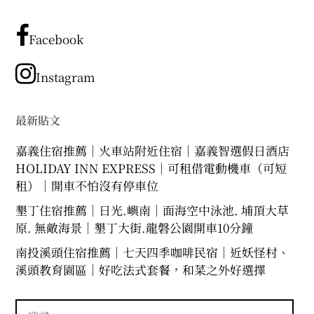
有
文
章
Facebook
分
類
Instagram
最新貼文
嘉義住宿推薦｜火車站附近住宿｜嘉義智選假日酒店
HOLIDAY INN EXPRESS｜可租借電動機車（可短
租）｜開車不怕沒有停車位
墾丁住宿推薦｜日光.嶼南｜面海空中泳池. 埔頂大草
原. 無敵海景｜墾丁大街.龍磐公園開車10分鐘
南投溪頭住宿推薦｜七天四季咖啡民宿｜近妖怪村、
溪頭教育園區｜好吃法式套餐，和菜之外好選擇
搜