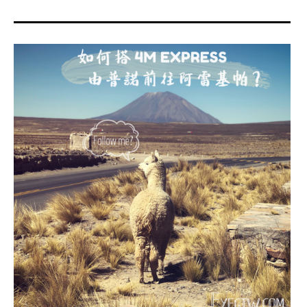
menu
expan
expan
秘魯旅遊
child
child
menu
menu
expan
expan
expan
法國旅遊
child
child
child
menu
menu
menu
expan
expan
expan
expan
國內旅遊
child
child
child
child
menu
menu
menu
menu
expan
expan
expan
expan
店家邀約
child
child
child
child
menu
menu
menu
menu
expan
expan
expan
聯絡我
expan
child
child
child
child
menu
menu
menu
menu
expan
expan
child
child
menu
menu
expan
expan
expan
child
child
child
menu
menu
menu
expan
expan
expan
child
child
child
menu
menu
menu
expan
expan
child
child
menu
menu