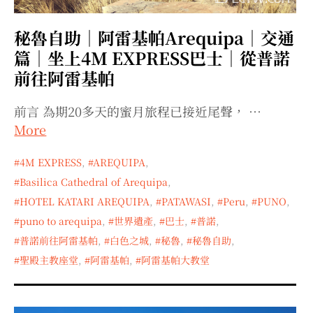
expan
expan
expan
child
child
child
menu
menu
menu
秘魯自助｜阿雷基帕Arequipa｜交通
expan
expan
child
child
menu
menu
篇｜坐上4M EXPRESS巴士｜從普諾
前往阿雷基帕
expan
expan
child
child
menu
menu
expan
expan
前言 為期20多天的蜜月旅程已接近尾聲， …
child
child
menu
menu
More
expan
child
menu
4M EXPRESS
,
AREQUIPA
,
Basilica Cathedral of Arequipa
,
HOTEL KATARI AREQUIPA
,
PATAWASI
,
Peru
,
PUNO
,
puno to arequipa
,
世界遺產
,
巴士
,
普諾
,
普諾前往阿雷基帕
,
白色之城
,
秘魯
,
秘魯自助
,
聖殿主教座堂
,
阿雷基帕
,
阿雷基帕大教堂