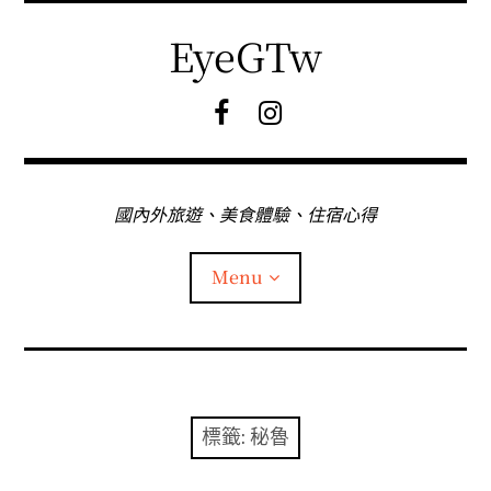
Skip
to
EyeGTw
content
F
I
B
G
粉
絲
專
國內外旅遊、美食體驗、住宿心得
頁
Menu
首頁
關於EyeGtw
標籤:
秘魯
expan
日本旅遊
child