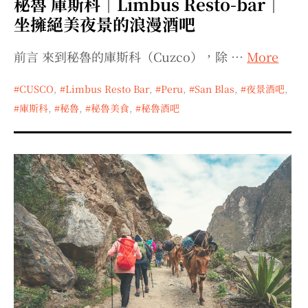
秘魯 庫斯科｜Limbus Resto-bar｜
坐擁絕美夜景的浪漫酒吧
前言 來到秘魯的庫斯科（Cuzco），除 …
More
CUSCO
,
Limbus Resto Bar
,
Peru
,
San Blas
,
夜景酒吧
,
庫斯科
,
秘魯
,
秘魯美食
,
秘魯酒吧